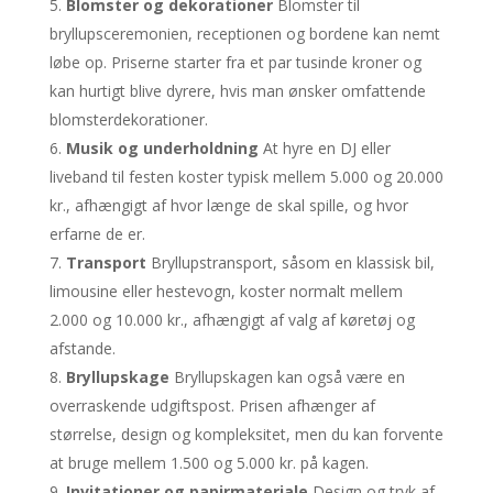
Blomster og dekorationer
Blomster til
bryllupsceremonien, receptionen og bordene kan nemt
løbe op. Priserne starter fra et par tusinde kroner og
kan hurtigt blive dyrere, hvis man ønsker omfattende
blomsterdekorationer.
Musik og underholdning
At hyre en DJ eller
liveband til festen koster typisk mellem 5.000 og 20.000
kr., afhængigt af hvor længe de skal spille, og hvor
erfarne de er.
Transport
Bryllupstransport, såsom en klassisk bil,
limousine eller hestevogn, koster normalt mellem
2.000 og 10.000 kr., afhængigt af valg af køretøj og
afstande.
Bryllupskage
Bryllupskagen kan også være en
overraskende udgiftspost. Prisen afhænger af
størrelse, design og kompleksitet, men du kan forvente
at bruge mellem 1.500 og 5.000 kr. på kagen.
Invitationer og papirmateriale
Design og tryk af