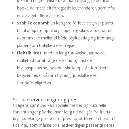
lokation til gæstelisten. Det kan også give tid til at
booke de mest eftertragtede leverandører, som ofte
er optaget i flere år frem.
Stabil økonomi:
En længere forlovelse giver parret
tid til at spare op til brylluppet og sikre, at de har de
økonomiske midler til både bryllupsdag og fremtidige
planer som boligkøb eller rejser.
Fleksibilitet:
Med en lang forlovelse har parret
mulighed for at tage deres tid og justere
bryllupsplanerne, hvis der skulle opstå uforudsete
begivenheder såsom flytning, jobskifte eller
familieforpligtelser.
Sociale forventninger og pres
I dagens samfund kan sociale medier og kulturelle
forventninger påvirke, hvor lang tid der går fra frieri til
bryllup. Mange par føler et pres for at følge en bestemt
tidslinje, som måske ikke nødvendigvis passer til deres